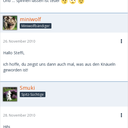
Und .... spinnen lassen ist teuer
miniwolf
Miniwolfbändiger
26. November 2010
Hallo Steffi,
ich hoffe, du zeigst uns dann auch mal, was aus den Knäueln
geworden ist!
Smuki
Spitz-Süchtige
28. November 2010
Hihi.