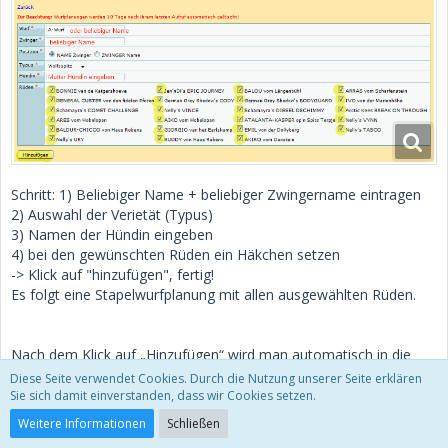
Schritt: 1) Beliebiger Name + beliebiger Zwingername eintragen
2) Auswahl der Verietät (Typus)
3) Namen der Hündin eingeben
4) bei den gewünschten Rüden ein Häkchen setzen
-> Klick auf "hinzufügen", fertig!
Es folgt eine Stapelwurfplanung mit allen ausgewählten Rüden.
Nach dem Klick auf „Hinzufügen“ wird man automatisch in die
ebenfalls neue Wurfplanungs-Listenansicht weitergeleitet, welche
Diese Seite verwendet Cookies. Durch die Nutzung unserer Seite erklären
Ihr ebenfalls seit heute unter dem Menüpunkt "Hinzufügen" ->
Sie sich damit einverstanden, dass wir Cookies setzen.
"Meine Wurfplanung"
findet. Diese Listenansicht ist mit einigen
Weitere Informationen
Schließen
Informationen zum Rüden ausgestattet (Rüdenfarbe, Anzahl der