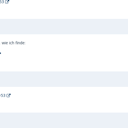
53
 wie ich finde:
=53