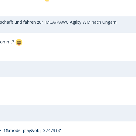
schafft und fahren zur IMCA/PAWC Agility WM nach Ungarn
bekommt?
lay=1&mode=play&obj=37473