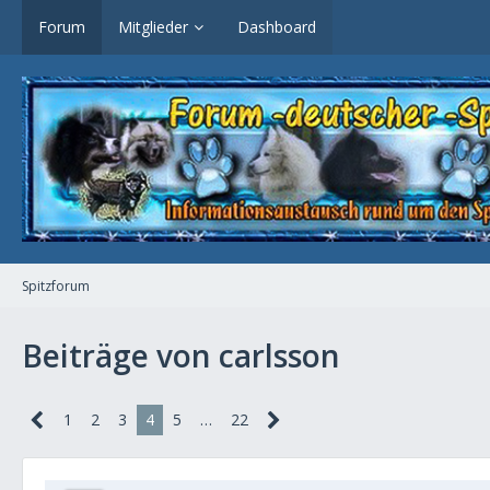
Forum
Mitglieder
Dashboard
Spitzforum
Beiträge von carlsson
1
2
3
4
5
…
22