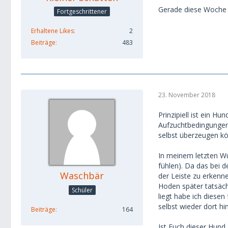
Gerade diese Woche 
Fortgeschrittener
Erhaltene Likes
2
Beiträge
483
23. November 2018
Prinzipiell ist ein H
Aufzuchtbedingungen?
selbst überzeugen k
In meinem letzten Wu
fühlen). Da das bei 
Waschbär
der Leiste zu erkenne
Hoden später tatsäc
Schüler
liegt habe ich diesen
selbst wieder dort hi
Beiträge
164
Ist Euch dieser Hund 