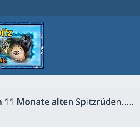
 11 Monate alten Spitzrüden.....