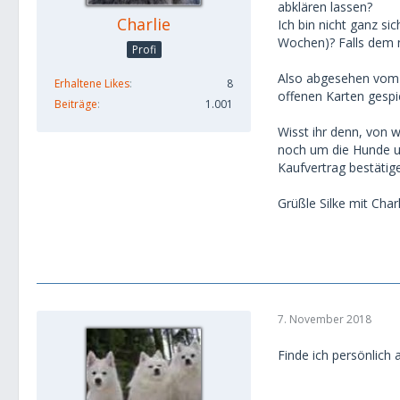
abklären lassen?
Charlie
Ich bin nicht ganz si
Wochen)? Falls dem n
Profi
Also abgesehen vom Pr
Erhaltene Likes
8
offenen Karten gespie
Beiträge
1.001
Wisst ihr denn, von 
noch um die Hunde un
Kaufvertrag bestätig
Grüßle Silke mit Charl
7. November 2018
Finde ich persönlich 