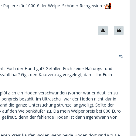
e Papiere für 1000 € der Welpe. Schöner Reingewinn
#5
efällt Euch der Hund gut? Gefallen Euch seine Haltungs- und
ahlt hat? Ggf. den Kaufvertrag vorgelegt, damit Ihr Euch
lötzlich ein Hoden verschwunden (vorher war er deutlich zu
enpreis bezahlt. Im Ultraschall war der Hoden nicht klar in
 fand die ganze Untersuchung strunzellangweilig). Sollte der
 auf den Welpenkäufer zu. Da mein Welpenpreis bei 800 Euro
ens gefreut, denn der fehlende Hoden ist dann irgendwann von
 diesen Preis kaufen wollen wenn beide Hoden dort sind wo sie