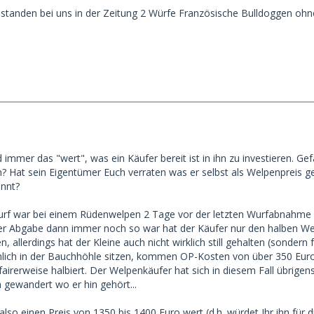
standen bei uns in der Zeitung 2 Würfe Französische Bulldoggen ohn
und immer das "wert", was ein Käufer bereit ist in ihn zu investieren. G
 Hat sein Eigentümer Euch verraten was er selbst als Welpenpreis gez
önnt?
rf war bei einem Rüdenwelpen 2 Tage vor der letzten Wurfabnahme p
der Abgabe dann immer noch so war hat der Käufer nur den halben Welp
n, allerdings hat der Kleine auch nicht wirklich still gehalten (sondern
hlich in der Bauchhöhle sitzen, kommen OP-Kosten von über 350 Euro
 fairerweise halbiert. Der Welpenkäufer hat sich in diesem Fall übrig
n gewandert wo er hin gehört...
also einen Preis von 1350 bis 1400 Euro wert (d.h. würdet Ihr ihn für