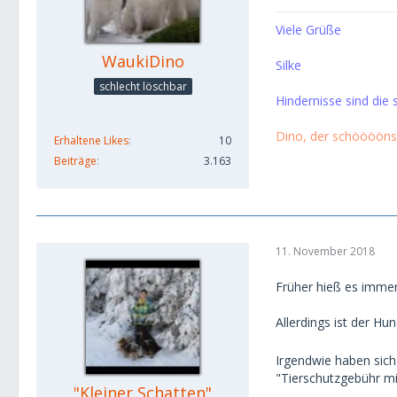
Viele Grüße
WaukiDino
Silke
schlecht löschbar
Hindernisse sind die 
Dino, der schööööns
Erhaltene Likes
10
Beiträge
3.163
11. November 2018
Früher hieß es immer
Allerdings ist der H
Irgendwie haben sich
"Tierschutzgebühr mi
"Kleiner Schatten"