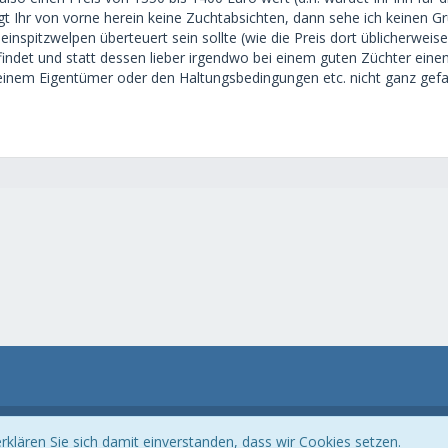
gt Ihr von vorne herein keine Zuchtabsichten, dann sehe ich keinen G
Kleinspitzwelpen überteuert sein sollte (wie die Preis dort üblicherwei
efindet und statt dessen lieber irgendwo bei einem guten Züchter ein
nem Eigentümer oder den Haltungsbedingungen etc. nicht ganz gefall
Community-Software:
WoltLab Suite™ 3.1.23
klären Sie sich damit einverstanden, dass wir Cookies setzen.